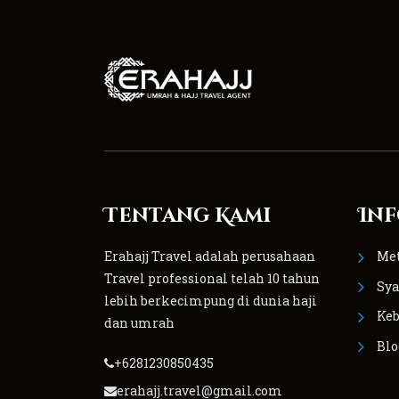
Tentang Kami
Inf
Erahajj Travel adalah perusahaan
Me
Travel professional telah 10 tahun
Sya
lebih berkecimpung di dunia haji
Keb
dan umrah
Blo
+6281230850435
erahajj.travel@gmail.com