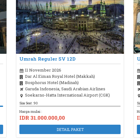
Umrah Reguler SV 12D
U
11 November 2026
Dar Al Eiman Royal Hotel (Makkah)
Bosphorus Hotel (Madinah)
Garuda Indonesia, Saudi Arabian Airlines
Soekarno-Hatta International Airport (CGK)
Sisa Seat : 90
Si
Harga mulai :
H
IDR 31.000.000,00
I
DETAIL PAKET