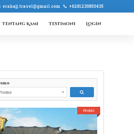
erahajj.travel@gmail.com
+6281230850435
Tentang Kami
Testimoni
Login
romo
Promo
PROMO