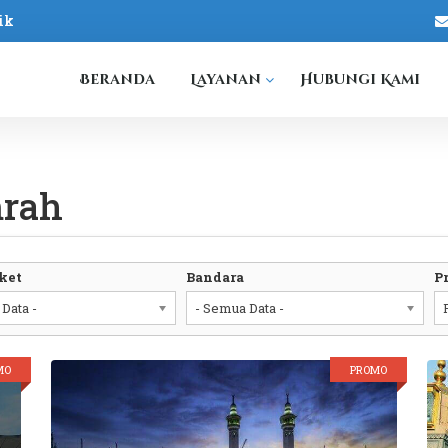
ik
Beranda
Layanan
Hubungi Kami
mrah
ket
Bandara
P
Data -
- Semua Data -
MO
PROMO