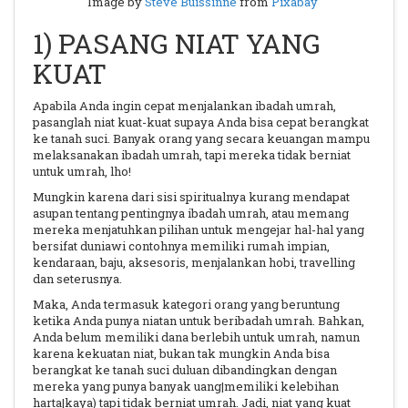
Image by
Steve Buissinne
from
Pixabay
1) PASANG NIAT YANG
KUAT
Apabila Anda ingin cepat menjalankan ibadah umrah,
pasanglah niat kuat-kuat supaya Anda bisa cepat berangkat
ke tanah suci. Banyak orang yang secara keuangan mampu
melaksanakan ibadah umrah, tapi mereka tidak berniat
untuk umrah, lho!
Mungkin karena dari sisi spiritualnya kurang mendapat
asupan tentang pentingnya ibadah umrah, atau memang
mereka menjatuhkan pilihan untuk mengejar hal-hal yang
bersifat duniawi contohnya memiliki rumah impian,
kendaraan, baju, aksesoris, menjalankan hobi, travelling
dan seterusnya.
Maka, Anda termasuk kategori orang yang beruntung
ketika Anda punya niatan untuk beribadah umrah. Bahkan,
Anda belum memiliki dana berlebih untuk umrah, namun
karena kekuatan niat, bukan tak mungkin Anda bisa
berangkat ke tanah suci duluan dibandingkan dengan
mereka yang punya banyak uang|memiliki kelebihan
harta|kaya) tapi tidak berniat umrah. Jadi, niat yang kuat