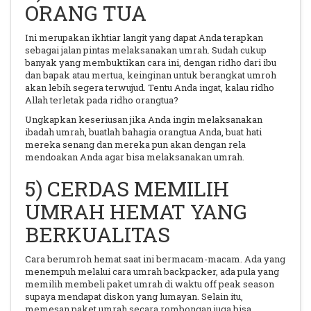
ORANG TUA
Ini merupakan ikhtiar langit yang dapat Anda terapkan
sebagai jalan pintas melaksanakan umrah. Sudah cukup
banyak yang membuktikan cara ini, dengan ridho dari ibu
dan bapak atau mertua, keinginan untuk berangkat umroh
akan lebih segera terwujud. Tentu Anda ingat, kalau ridho
Allah terletak pada ridho orangtua?
Ungkapkan keseriusan jika Anda ingin melaksanakan
ibadah umrah, buatlah bahagia orangtua Anda, buat hati
mereka senang dan mereka pun akan dengan rela
mendoakan Anda agar bisa melaksanakan umrah.
5) CERDAS MEMILIH
UMRAH HEMAT YANG
BERKUALITAS
Cara berumroh hemat saat ini bermacam-macam. Ada yang
menempuh melalui cara umrah backpacker, ada pula yang
memilih membeli paket umrah di waktu off peak season
supaya mendapat diskon yang lumayan. Selain itu,
memesan paket umrah secara rombongan juga bisa